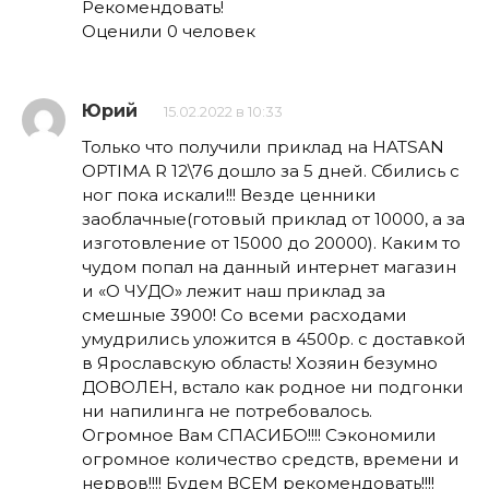
Рекомендовать!
Оценили 0 человек
Юрий
15.02.2022 в 10:33
Только что получили приклад на HATSAN
OPTIMA R 12\76 дошло за 5 дней. Сбились с
ног пока искали!!! Везде ценники
заоблачные(готовый приклад от 10000, а за
изготовление от 15000 до 20000). Каким то
чудом попал на данный интернет магазин
и «О ЧУДО» лежит наш приклад за
смешные 3900! Со всеми расходами
умудрились уложится в 4500р. с доставкой
в Ярославскую область! Хозяин безумно
ДОВОЛЕН, встало как родное ни подгонки
ни напилинга не потребовалось.
Огромное Вам СПАСИБО!!!! Сэкономили
огромное количество средств, времени и
нервов!!!! Будем ВСЕМ рекомендовать!!!!