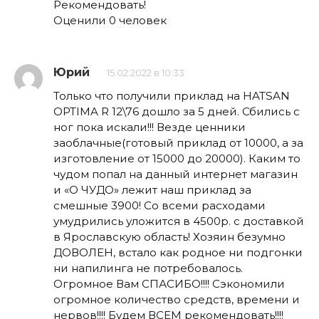
Рекомендовать!
Оценили 0 человек
Юрий
15.02.2022 в 10:33
Только что получили приклад на HATSAN
OPTIMA R 12\76 дошло за 5 дней. Сбились с
ног пока искали!!! Везде ценники
заоблачные(готовый приклад от 10000, а за
изготовление от 15000 до 20000). Каким то
чудом попал на данный интернет магазин
и «О ЧУДО» лежит наш приклад за
смешные 3900! Со всеми расходами
умудрились уложится в 4500р. с доставкой
в Ярославскую область! Хозяин безумно
ДОВОЛЕН, встало как родное ни подгонки
ни напилинга не потребовалось.
Огромное Вам СПАСИБО!!!! Сэкономили
огромное количество средств, времени и
нервов!!!! Будем ВСЕМ рекомендовать!!!!