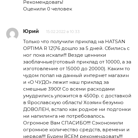
Рекомендовать!
Оценили 0 человек
Юрий
15.02.2022 в 10:33
Только что получили приклад на HATSAN
OPTIMA R 12\76 дошло за 5 дней. Сбились с
ног пока искали!!! Везде ценники
заоблачные(готовый приклад от 10000, а за
изготовление от 15000 до 20000). Каким то
чудом попал на данный интернет магазин
и «О ЧУДО» лежит наш приклад за
смешные 3900! Со всеми расходами
умудрились уложится в 4500р. с доставкой
в Ярославскую область! Хозяин безумно
ДОВОЛЕН, встало как родное ни подгонки
ни напилинга не потребовалось.
Огромное Вам СПАСИБО!!!! Сэкономили
огромное количество средств, времени и
нервов!!!! Будем ВСЕМ рекомендовать!!!!