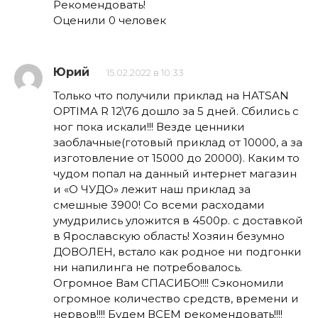
Рекомендовать!
Оценили 0 человек
Юрий
15.02.2022 в 10:33
Только что получили приклад на HATSAN
OPTIMA R 12\76 дошло за 5 дней. Сбились с
ног пока искали!!! Везде ценники
заоблачные(готовый приклад от 10000, а за
изготовление от 15000 до 20000). Каким то
чудом попал на данный интернет магазин
и «О ЧУДО» лежит наш приклад за
смешные 3900! Со всеми расходами
умудрились уложится в 4500р. с доставкой
в Ярославскую область! Хозяин безумно
ДОВОЛЕН, встало как родное ни подгонки
ни напилинга не потребовалось.
Огромное Вам СПАСИБО!!!! Сэкономили
огромное количество средств, времени и
нервов!!!! Будем ВСЕМ рекомендовать!!!!