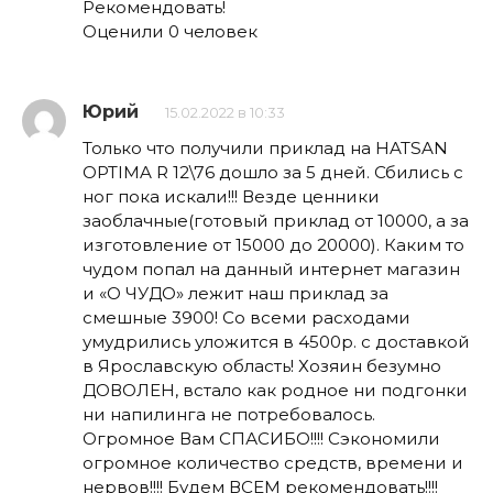
Рекомендовать!
Оценили 0 человек
Юрий
15.02.2022 в 10:33
Только что получили приклад на HATSAN
OPTIMA R 12\76 дошло за 5 дней. Сбились с
ног пока искали!!! Везде ценники
заоблачные(готовый приклад от 10000, а за
изготовление от 15000 до 20000). Каким то
чудом попал на данный интернет магазин
и «О ЧУДО» лежит наш приклад за
смешные 3900! Со всеми расходами
умудрились уложится в 4500р. с доставкой
в Ярославскую область! Хозяин безумно
ДОВОЛЕН, встало как родное ни подгонки
ни напилинга не потребовалось.
Огромное Вам СПАСИБО!!!! Сэкономили
огромное количество средств, времени и
нервов!!!! Будем ВСЕМ рекомендовать!!!!