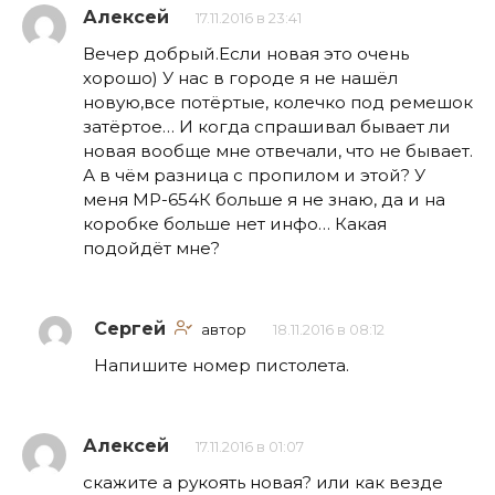
Алексей
17.11.2016 в 23:41
Вечер добрый.Если новая это очень
хорошо) У нас в городе я не нашёл
новую,все потёртые, колечко под ремешок
затёртое… И когда спрашивал бывает ли
новая вообще мне отвечали, что не бывает.
А в чём разница с пропилом и этой? У
меня МР-654К больше я не знаю, да и на
коробке больше нет инфо… Какая
подойдёт мне?
Сергей
автор
18.11.2016 в 08:12
Напишите номер пистолета.
Алексей
17.11.2016 в 01:07
скажите а рукоять новая? или как везде