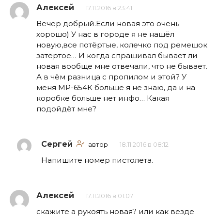
Алексей
17.11.2016 в 23:41
Вечер добрый.Если новая это очень
хорошо) У нас в городе я не нашёл
новую,все потёртые, колечко под ремешок
затёртое… И когда спрашивал бывает ли
новая вообще мне отвечали, что не бывает.
А в чём разница с пропилом и этой? У
меня МР-654К больше я не знаю, да и на
коробке больше нет инфо… Какая
подойдёт мне?
Сергей
автор
18.11.2016 в 08:12
Напишите номер пистолета.
Алексей
17.11.2016 в 01:07
скажите а рукоять новая? или как везде