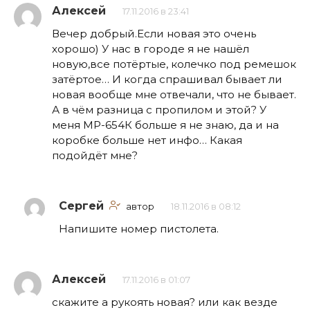
Алексей
17.11.2016 в 23:41
Вечер добрый.Если новая это очень
хорошо) У нас в городе я не нашёл
новую,все потёртые, колечко под ремешок
затёртое… И когда спрашивал бывает ли
новая вообще мне отвечали, что не бывает.
А в чём разница с пропилом и этой? У
меня МР-654К больше я не знаю, да и на
коробке больше нет инфо… Какая
подойдёт мне?
Сергей
автор
18.11.2016 в 08:12
Напишите номер пистолета.
Алексей
17.11.2016 в 01:07
скажите а рукоять новая? или как везде