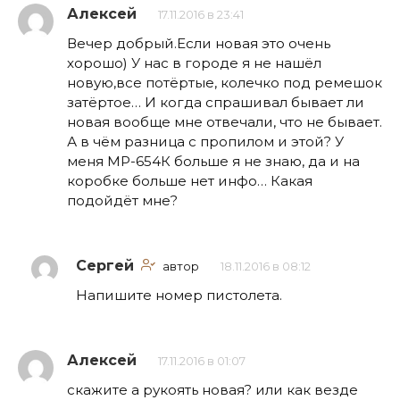
Алексей
17.11.2016 в 23:41
Вечер добрый.Если новая это очень
хорошо) У нас в городе я не нашёл
новую,все потёртые, колечко под ремешок
затёртое… И когда спрашивал бывает ли
новая вообще мне отвечали, что не бывает.
А в чём разница с пропилом и этой? У
меня МР-654К больше я не знаю, да и на
коробке больше нет инфо… Какая
подойдёт мне?
Сергей
автор
18.11.2016 в 08:12
Напишите номер пистолета.
Алексей
17.11.2016 в 01:07
скажите а рукоять новая? или как везде