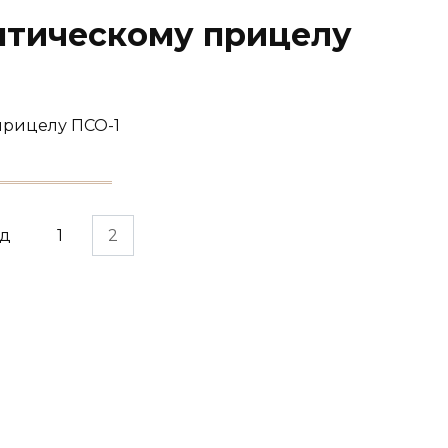
птическому прицелу
прицелу ПСО-1
ад
1
2