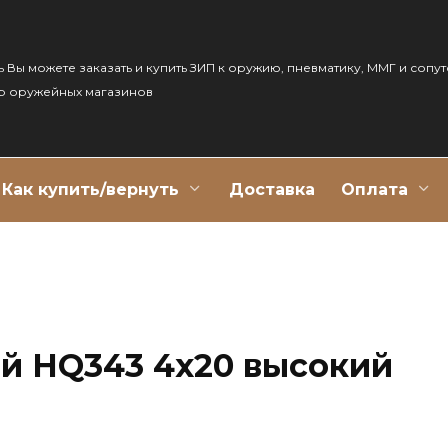
ь Вы можете заказать и купить ЗИП к оружию, пневматику, ММГ и сопу
р оружейных магазинов
Как купить/вернуть
Доставка
Оплата
й HQ343 4х20 высокий