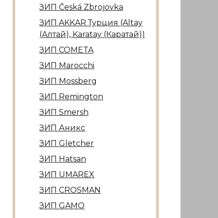
ЗИП Česká Zbrojovka
ЗИП AKKAR Турция (Altay
(Алтай), Karatay (Каратай))
ЗИП COMETA
ЗИП Marocсhi
ЗИП Mossberg
ЗИП Remington
ЗИП Smersh
ЗИП Аникс
ЗИП Gletcher
ЗИП Hatsan
ЗИП UMAREX
ЗИП CROSMAN
ЗИП GAMO