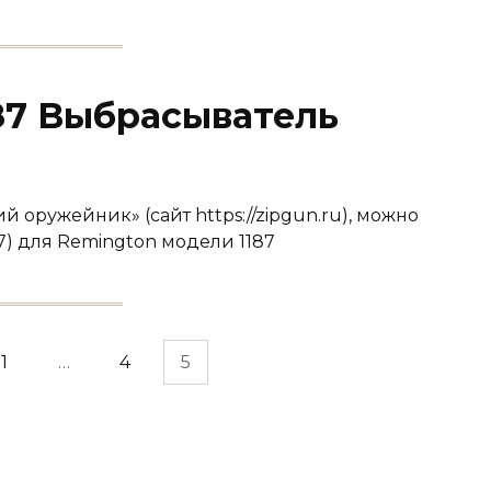
187 Выбрасыватель
 оружейник» (сайт https://zipgun.ru), можно
7) для Remington модели 1187
1
…
4
5