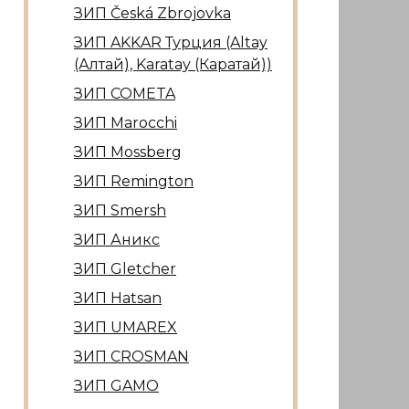
ЗИП Česká Zbrojovka
ЗИП AKKAR Турция (Altay
(Алтай), Karatay (Каратай))
ЗИП COMETA
ЗИП Marocсhi
ЗИП Mossberg
ЗИП Remington
ЗИП Smersh
ЗИП Аникс
ЗИП Gletcher
ЗИП Hatsan
ЗИП UMAREX
ЗИП CROSMAN
ЗИП GAMO