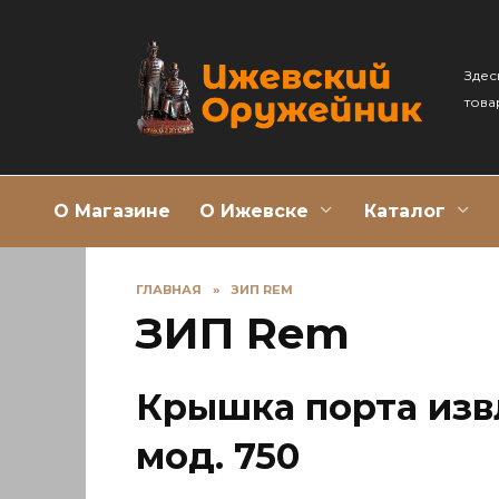
Перейти
к
содержанию
Здес
това
О Магазине
О Ижевске
Каталог
ГЛАВНАЯ
»
ЗИП REM
ЗИП Rem
Крышка порта изв
мод. 750