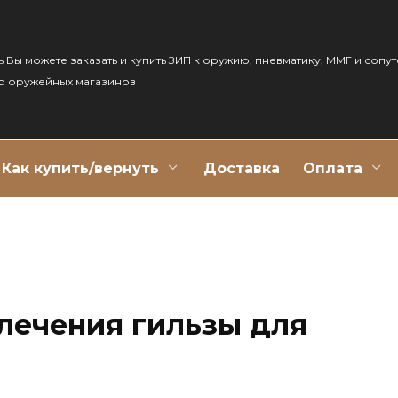
ь Вы можете заказать и купить ЗИП к оружию, пневматику, ММГ и сопу
р оружейных магазинов
Как купить/вернуть
Доставка
Оплата
лечения гильзы для