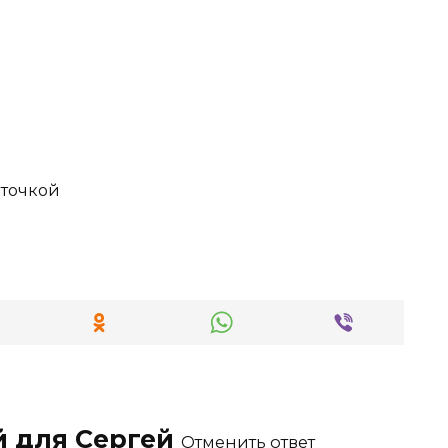
оточкой
й для
Сергей
Отменить ответ