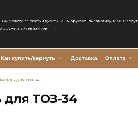
ь Вы можете заказать и купить ЗИП к оружию, пневматику, ММГ и сопу
р оружейных магазинов
Как купить/вернуть
Доставка
Оплата
ВАТЕЛЬ ДЛЯ ТОЗ-34
 для ТОЗ-34