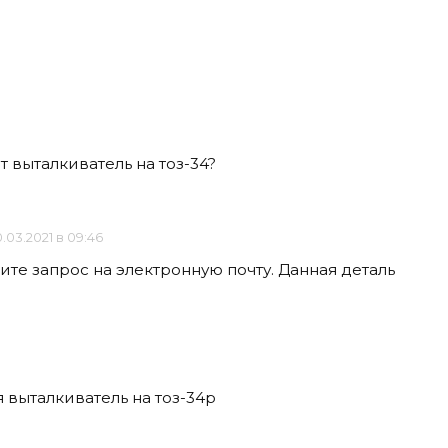
т выталкиватель на тоз-34?
.03.2021 в 09:46
те запрос на электронную почту. Данная деталь
я выталкиватель на тоз-34р