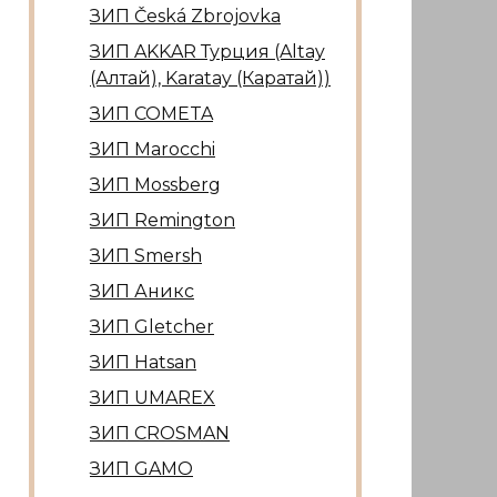
ЗИП Česká Zbrojovka
ЗИП AKKAR Турция (Altay
(Алтай), Karatay (Каратай))
ЗИП COMETA
ЗИП Marocсhi
ЗИП Mossberg
ЗИП Remington
ЗИП Smersh
ЗИП Аникс
ЗИП Gletcher
ЗИП Hatsan
ЗИП UMAREX
ЗИП CROSMAN
ЗИП GAMO