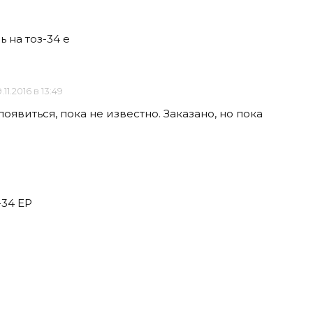
 на тоз-34 е
.11.2016 в 13:49
оявиться, пока не известно. Заказано, но пока
-34 ЕР