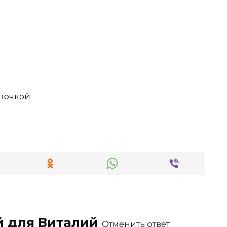
оточкой
й для
Виталий
Отменить ответ