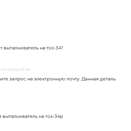
т выталкиватель на тоз-34?
.03.2021 в 09:46
те запрос на электронную почту. Данная деталь
я выталкиватель на тоз-34р