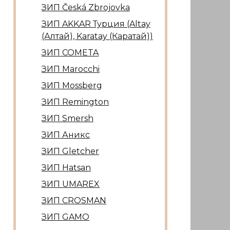
ЗИП Česká Zbrojovka
ЗИП AKKAR Турция (Altay
(Алтай), Karatay (Каратай))
ЗИП COMETA
ЗИП Marocсhi
ЗИП Mossberg
ЗИП Remington
ЗИП Smersh
ЗИП Аникс
ЗИП Gletcher
ЗИП Hatsan
ЗИП UMAREX
ЗИП CROSMAN
ЗИП GAMO