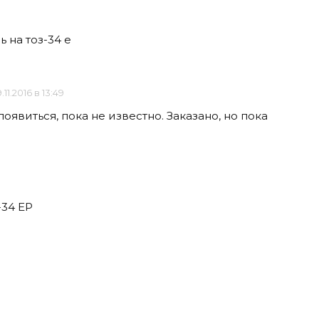
 на тоз-34 е
.11.2016 в 13:49
оявиться, пока не известно. Заказано, но пока
-34 ЕР