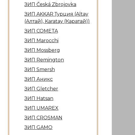
ЗИП Česká Zbrojovka
ЗИП AKKAR Турция (Altay
(Алтай), Karatay (Каратай))
ЗИП COMETA
ЗИП Marocсhi
ЗИП Mossberg
ЗИП Remington
ЗИП Smersh
ЗИП Аникс
ЗИП Gletcher
ЗИП Hatsan
ЗИП UMAREX
ЗИП CROSMAN
ЗИП GAMO