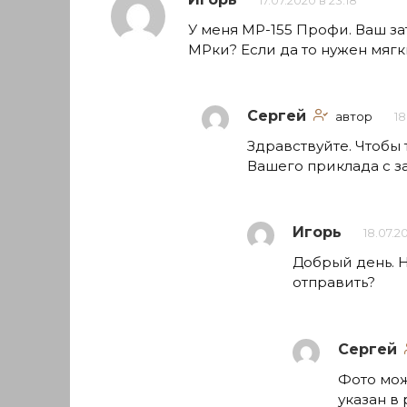
17.07.2020 в 23:18
У меня МР-155 Профи. Ваш з
МРки? Если да то нужен мягк
Сергей
автор
18
Здравствуйте. Чтобы 
Вашего приклада с з
Игорь
18.07.2
Добрый день. Н
отправить?
Сергей
Фото мож
указан в