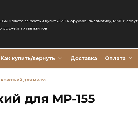
ь Вы можете заказать и купить ЗИП к оружию, пневматику, ММГ и сопу
р оружейных магазинов
Как купить/вернуть
Доставка
Оплата
 КОРОТКИЙ ДЛЯ МР-155
кий для МР-155