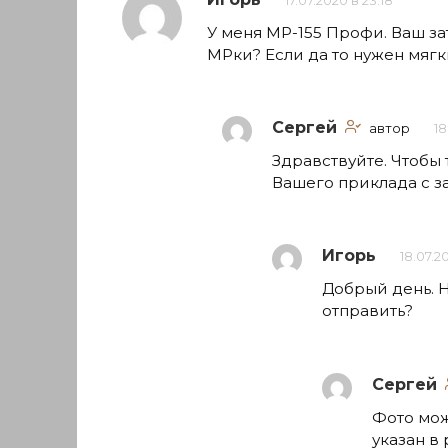
17.07.2020 в 23:18
У меня МР-155 Профи. Ваш з
МРки? Если да то нужен мягк
Сергей
автор
18
Здравствуйте. Чтобы 
Вашего приклада с з
Игорь
18.07.2
Добрый день. Н
отправить?
Сергей
Фото мож
указан в