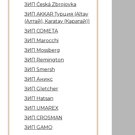
ЗИП Česká Zbrojovka
ЗИП AKKAR Турция (Altay
(Алтай), Karatay (Каратай))
ЗИП COMETA
ЗИП Marocсhi
ЗИП Mossberg
ЗИП Remington
ЗИП Smersh
ЗИП Аникс
ЗИП Gletcher
ЗИП Hatsan
ЗИП UMAREX
ЗИП CROSMAN
ЗИП GAMO