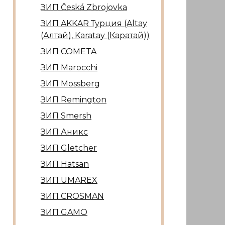
ЗИП Česká Zbrojovka
ЗИП AKKAR Турция (Altay
(Алтай), Karatay (Каратай))
ЗИП COMETA
ЗИП Marocсhi
ЗИП Mossberg
ЗИП Remington
ЗИП Smersh
ЗИП Аникс
ЗИП Gletcher
ЗИП Hatsan
ЗИП UMAREX
ЗИП CROSMAN
ЗИП GAMO