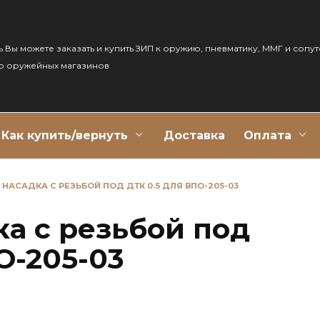
ь Вы можете заказать и купить ЗИП к оружию, пневматику, ММГ и сопу
р оружейных магазинов
Как купить/вернуть
Доставка
Оплата
НАСАДКА С РЕЗЬБОЙ ПОД ДТК 0.5 ДЛЯ ВПО-205-03
ка с резьбой под
О-205-03