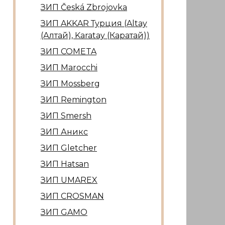
ЗИП Česká Zbrojovka
ЗИП AKKAR Турция (Altay
(Алтай), Karatay (Каратай))
ЗИП COMETA
ЗИП Marocсhi
ЗИП Mossberg
ЗИП Remington
ЗИП Smersh
ЗИП Аникс
ЗИП Gletcher
ЗИП Hatsan
ЗИП UMAREX
ЗИП CROSMAN
ЗИП GAMO