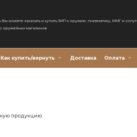
ь Вы можете заказать и купить ЗИП к оружию, пневматику, ММГ и сопу
р оружейных магазинов
Как купить/вернуть
Доставка
Оплата
рную продукцию.