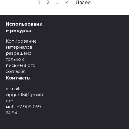
Навигация
1
2
…
4
Далее
по
записям
Использовани
е ресурса
Копирование
материалов
разрешено
только с
письменного
согласия.
Контакты
e-mail:
zipgun18@gmail.c
om
моб. +7 909 059
24 94