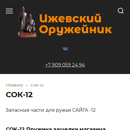
Перейти
к
содержанию
+7 909 059 24 94
ГЛАВНАЯ
»
СОК-12
СОК-12
Запасные части для ружья САЙГА -12
СОК-12 Пружина защелки магазина