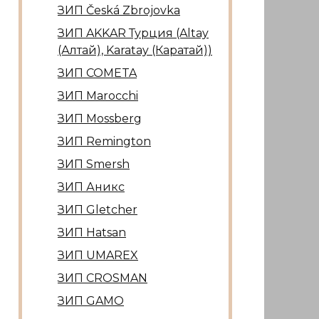
ЗИП Česká Zbrojovka
ЗИП AKKAR Турция (Altay
(Алтай), Karatay (Каратай))
ЗИП COMETA
ЗИП Marocсhi
ЗИП Mossberg
ЗИП Remington
ЗИП Smersh
ЗИП Аникс
ЗИП Gletcher
ЗИП Hatsan
ЗИП UMAREX
ЗИП CROSMAN
ЗИП GAMO