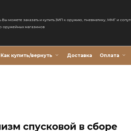
ь Вы можете заказать и купить ЗИП к оружию, пневматику, ММГ и сопу
р оружейных магазинов
Как купить/вернуть
Доставка
Оплата
изм спусковой в сборе