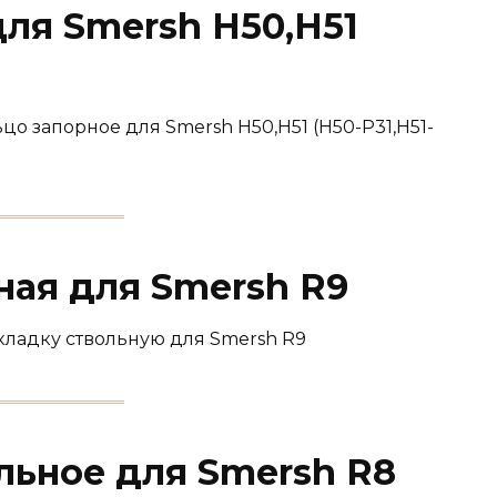
ля Smersh H50,H51
цо запорное для Smersh H50,H51 (H50-P31,H51-
ная для Smersh R9
кладку ствольную для Smersh R9
льное для Smersh R8