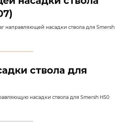
ей насадки ствола
07)
аг направляющей насадки ствола для Smersh
адки ствола для
равляющую насадки ствола для Smersh H50