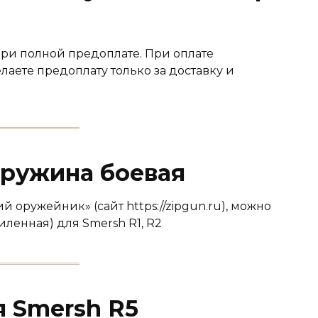
при полной предоплате. При оплате
лаете предоплату только за доставку и
 Пружина боевая
 оружейник» (сайт https://zipgun.ru), можно
иленная) для Smersh R1, R2
я Smersh R5