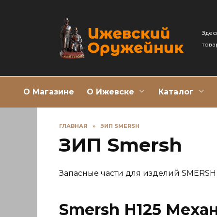
Перейти
к
содержанию
Здес
това
О Магазине
О Ижевске
Каталог
ГЛАВНАЯ
»
ЗИП SMERSH
ЗИП Smersh
Запасные части для изделий SMERSH
Smersh H125 Механ