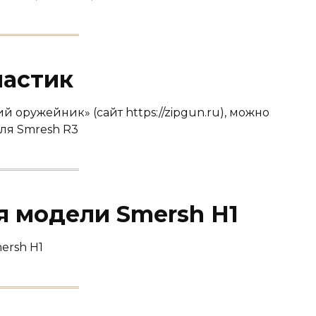
ластик
 оружейник» (сайт https://zipgun.ru), можно
для Smresh R3
я модели Smersh Н1
ersh Н1