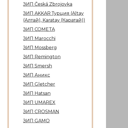
ЗИП Česká Zbrojovka
ЗИП AKKAR Турция (Altay
(Алтай), Karatay (Каратай))
ЗИП COMETA
ЗИП Marocсhi
ЗИП Mossberg
ЗИП Remington
ЗИП Smersh
ЗИП Аникс
ЗИП Gletcher
ЗИП Hatsan
ЗИП UMAREX
ЗИП CROSMAN
ЗИП GAMO