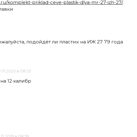
n.ru/komplekt-priklad-ceve-plastik-dlya-mr-27-izh-27/
.
тавки
ожалуйста, подойдёт ли пластик на ИЖ 27 79 года
.01.2020 в 08:53
 на 12 калибр
.12.2019 в 08:59