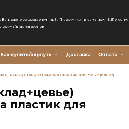
ь Вы можете заказать и купить ЗИП к оружию, пневматику, ММГ и сопу
р оружейных магазинов
Как купить/вернуть
Доставка
Оплата
ЛАД+ЦЕВЬЕ) СТАРОГО ОБРАЗЦА ПЛАСТИК ДЛЯ МР-27 (ИЖ-27)
клад+цевье)
а пластик для