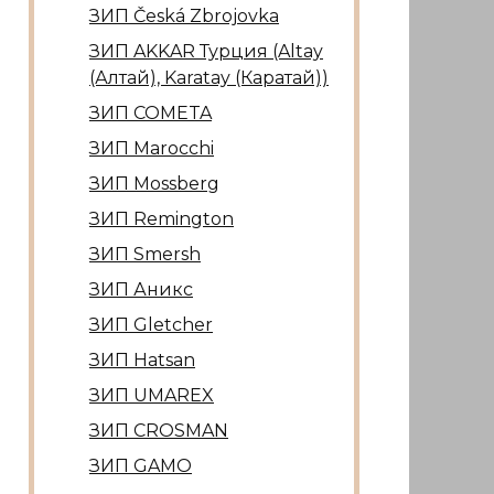
ЗИП Česká Zbrojovka
ЗИП AKKAR Турция (Altay
(Алтай), Karatay (Каратай))
ЗИП COMETA
ЗИП Marocсhi
ЗИП Mossberg
ЗИП Remington
ЗИП Smersh
ЗИП Аникс
ЗИП Gletcher
ЗИП Hatsan
ЗИП UMAREX
ЗИП CROSMAN
ЗИП GAMO