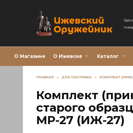
Перейти
к
содержанию
Здес
това
О Магазине
О Ижевске
Каталог
ГЛАВНАЯ
»
ДЛЯ ОХОТНИКА
»
КОМПЛЕКТ (ПРИК
Комплект (при
старого образц
МР-27 (ИЖ-27)