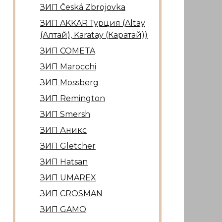
ЗИП Česká Zbrojovka
ЗИП AKKAR Турция (Altay
(Алтай), Karatay (Каратай))
ЗИП COMETA
ЗИП Marocсhi
ЗИП Mossberg
ЗИП Remington
ЗИП Smersh
ЗИП Аникс
ЗИП Gletcher
ЗИП Hatsan
ЗИП UMAREX
ЗИП CROSMAN
ЗИП GAMO