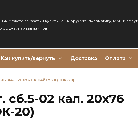
ь Вы можете заказать и купить ЗИП к оружию, пневматику, ММГ и сопу
р оружейных магазинов
Как купить/вернуть
Доставка
Оплата
-02 КАЛ. 20Х76 НА САЙГУ 20 (СОК-20)
 сб.5-02 кал. 20х76
ОК-20)