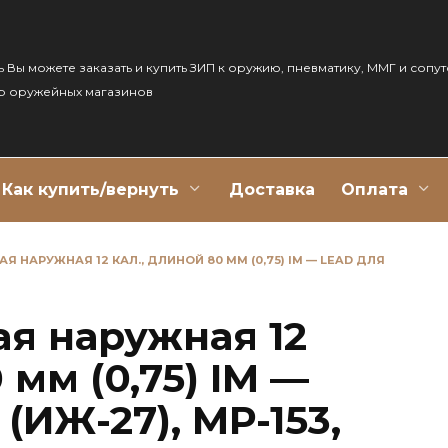
ь Вы можете заказать и купить ЗИП к оружию, пневматику, ММГ и сопу
р оружейных магазинов
Как купить/вернуть
Доставка
Оплата
 НАРУЖНАЯ 12 КАЛ., ДЛИНОЙ 80 ММ (0,75) IM — LEAD ДЛЯ
ая наружная 12
 мм (0,75) IM —
(ИЖ-27), МР-153,