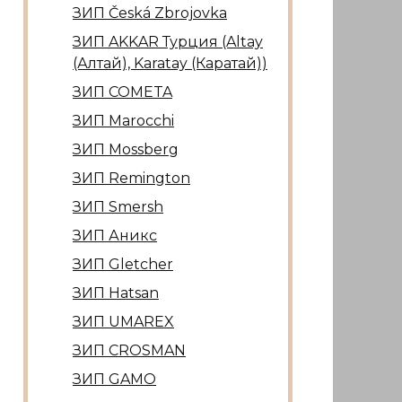
ЗИП Česká Zbrojovka
ЗИП AKKAR Турция (Altay
(Алтай), Karatay (Каратай))
ЗИП COMETA
ЗИП Marocсhi
ЗИП Mossberg
ЗИП Remington
ЗИП Smersh
ЗИП Аникс
ЗИП Gletcher
ЗИП Hatsan
ЗИП UMAREX
ЗИП CROSMAN
ЗИП GAMO