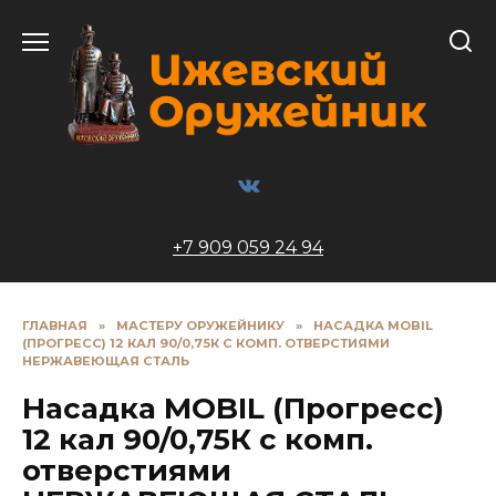
Перейти
к
содержанию
+7 909 059 24 94
ГЛАВНАЯ
»
МАСТЕРУ ОРУЖЕЙНИКУ
»
НАСАДКА MOBIL
(ПРОГРЕСС) 12 КАЛ 90/0,75К С КОМП. ОТВЕРСТИЯМИ
НЕРЖАВЕЮЩАЯ СТАЛЬ
Насадка MOBIL (Прогресс)
12 кал 90/0,75К с комп.
отверстиями