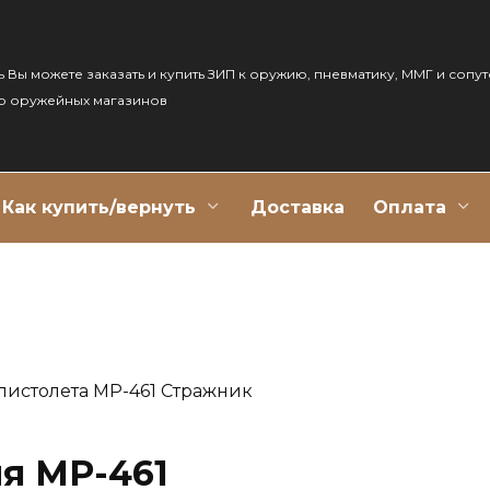
ь Вы можете заказать и купить ЗИП к оружию, пневматику, ММГ и сопу
р оружейных магазинов
Как купить/вернуть
Доставка
Оплата
пистолета МР-461 Стражник
ля МР-461