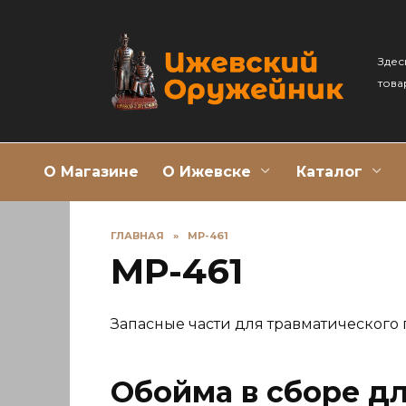
Перейти
к
содержанию
Здес
това
О Магазине
О Ижевске
Каталог
ГЛАВНАЯ
»
МР-461
МР-461
Запасные части для травматического 
Обойма в сборе д