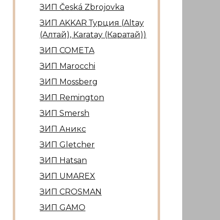
ЗИП Česká Zbrojovka
ЗИП AKKAR Турция (Altay
(Алтай), Karatay (Каратай))
ЗИП COMETA
ЗИП Marocсhi
ЗИП Mossberg
ЗИП Remington
ЗИП Smersh
ЗИП Аникс
ЗИП Gletcher
ЗИП Hatsan
ЗИП UMAREX
ЗИП CROSMAN
ЗИП GAMO