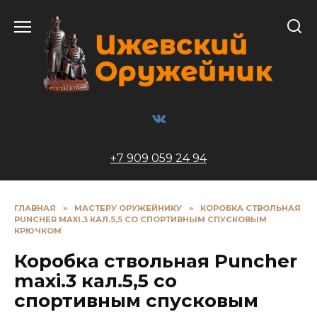
Перейти
к
содержанию
+7 909 059 24 94
ГЛАВНАЯ
»
МАСТЕРУ ОРУЖЕЙНИКУ
»
КОРОБКА СТВОЛЬНАЯ
PUNCHER MAXI.3 КАЛ.5,5 СО СПОРТИВНЫМ СПУСКОВЫМ
КРЮЧКОМ
Коробка ствольная Puncher
maxi.3 кал.5,5 со
спортивным спусковым