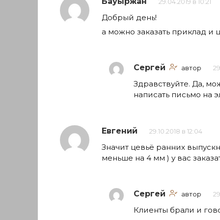
Бауыржан
29.04.2019 в 10:21
Добрый день!
а можно заказать приклад и ц
Сергей
автор
29
Здравствуйте. Да, мо
написать письмо на э
Евгений
29.10.2018 в 12:04
Значит цевьё ранних выпускн
меньше на 4 мм ) у вас заказа
Сергей
автор
29
Клиенты брали и гово