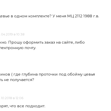
евье в одном комплекте? У меня МЦ 2112 1988 г.в.
.04.2019 в 10:38
жно. Прошу оформить заказ на сайте, либо
лектронную почту.
иков ( где глубина проточки под обойму цевья
ть не получается?
.10.2018 в 12:06
рят, что все подходит.