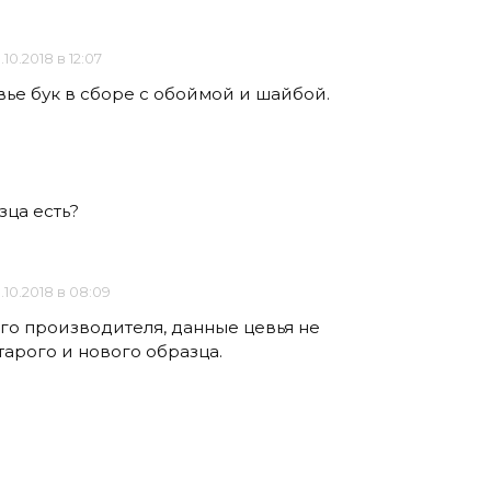
.10.2018 в 12:07
вье бук в сборе с обоймой и шайбой.
зца есть?
.10.2018 в 08:09
его производителя, данные цевья не
тарого и нового образца.