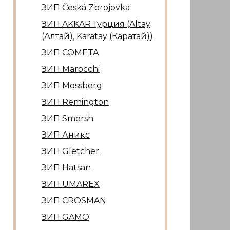
ЗИП Česká Zbrojovka
ЗИП AKKAR Турция (Altay
(Алтай), Karatay (Каратай))
ЗИП COMETA
ЗИП Marocсhi
ЗИП Mossberg
ЗИП Remington
ЗИП Smersh
ЗИП Аникс
ЗИП Gletcher
ЗИП Hatsan
ЗИП UMAREX
ЗИП CROSMAN
ЗИП GAMO