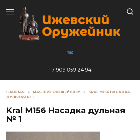
Перейти
к
содержанию
+7 909 059 24 94
ГЛАВНАЯ
»
МАСТЕРУ ОРУЖЕЙНИКУ
»
KRAL M156 НАСАДКА
ДУЛЬНАЯ № 1
Kral M156 Насадка дульная
№ 1