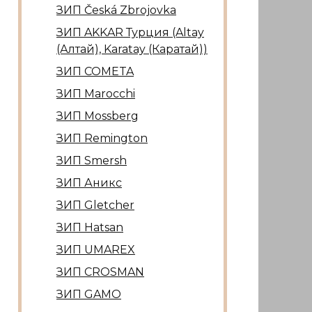
ЗИП Česká Zbrojovka
ЗИП AKKAR Турция (Altay
(Алтай), Karatay (Каратай))
ЗИП COMETA
ЗИП Marocсhi
ЗИП Mossberg
ЗИП Remington
ЗИП Smersh
ЗИП Аникс
ЗИП Gletcher
ЗИП Hatsan
ЗИП UMAREX
ЗИП CROSMAN
ЗИП GAMO