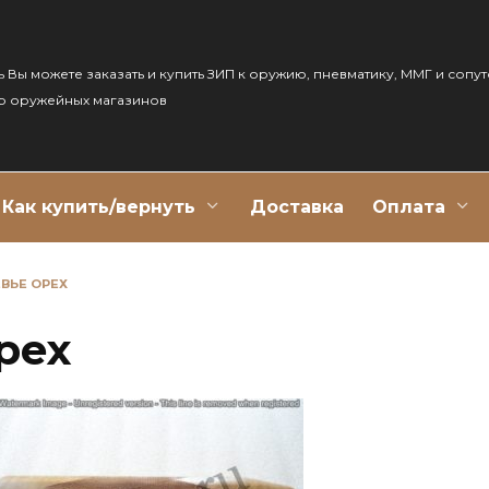
ь Вы можете заказать и купить ЗИП к оружию, пневматику, ММГ и сопу
р оружейных магазинов
Как купить/вернуть
Доставка
Оплата
ЕВЬЕ ОРЕХ
рех