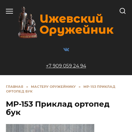
Перейти
к
содержанию
+7 909 059 24 94
ГЛАВНАЯ
»
МАСТЕРУ ОРУЖЕЙНИКУ
»
МР-153 ПРИКЛАД
ОРТОПЕД БУК
МР-153 Приклад ортопед
бук