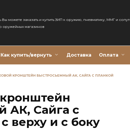
ь Вы можете заказать и купить ЗИП к оружию, пневматику, ММГ и сопу
р оружейных магазинов
Как купить/вернуть
Доставка
Оплата
КОВОЙ КРОНШТЕЙН БЫСТРОСЬЕМНЫЙ АК, САЙГА С ПЛАНКОЙ
 кронштейн
 АК, Сайга с
с верху и с боку