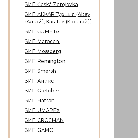
ЗИП Česká Zbrojovka
ЗИП AKKAR Турция (Altay
(Алтай), Karatay (Каратай))
ЗИП COMETA
ЗИП Marocсhi
ЗИП Mossberg
ЗИП Remington
ЗИП Smersh
ЗИП Аникс
ЗИП Gletcher
ЗИП Hatsan
ЗИП UMAREX
ЗИП CROSMAN
ЗИП GAMO