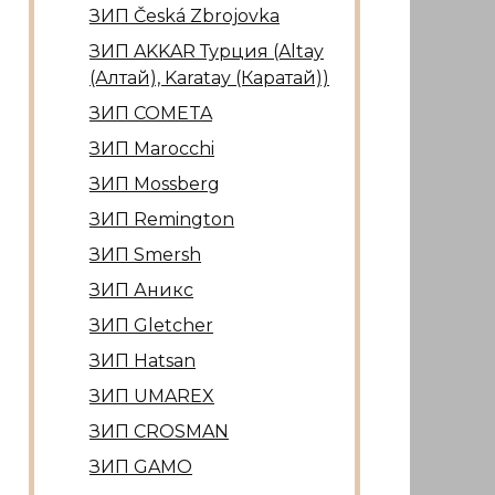
ЗИП Česká Zbrojovka
ЗИП AKKAR Турция (Altay
(Алтай), Karatay (Каратай))
ЗИП COMETA
ЗИП Marocсhi
ЗИП Mossberg
ЗИП Remington
ЗИП Smersh
ЗИП Аникс
ЗИП Gletcher
ЗИП Hatsan
ЗИП UMAREX
ЗИП CROSMAN
ЗИП GAMO