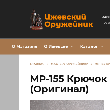
Перейти
к
содержанию
Здес
това
О Магазине
О Ижевске
Каталог
ГЛАВНАЯ
»
МАСТЕРУ ОРУЖЕЙНИКУ
»
МР-155 
МР-155 Крючок
(Оригинал)