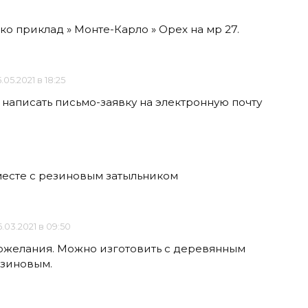
ко приклад » Монте-Карло » Орех на мр 27.
.05.2021 в 18:25
 написать письмо-заявку на электронную почту
есте с резиновым затыльником
.03.2021 в 09:50
ожелания. Можно изготовить с деревянным
езиновым.