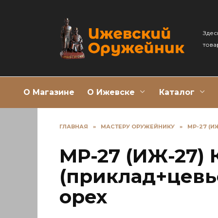
Перейти
к
содержанию
Здес
това
О Магазине
О Ижевске
Каталог
ГЛАВНАЯ
»
МАСТЕРУ ОРУЖЕЙНИКУ
»
МР-27 (И
МР-27 (ИЖ-27)
(приклад+цевь
орех