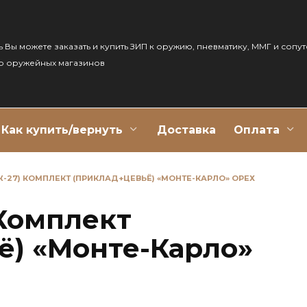
ь Вы можете заказать и купить ЗИП к оружию, пневматику, ММГ и сопу
р оружейных магазинов
Как купить/вернуть
Доставка
Оплата
Ж-27) КОМПЛЕКТ (ПРИКЛАД+ЦЕВЬЁ) «МОНТЕ-КАРЛО» ОРЕХ
 Комплект
ё) «Монте-Карло»