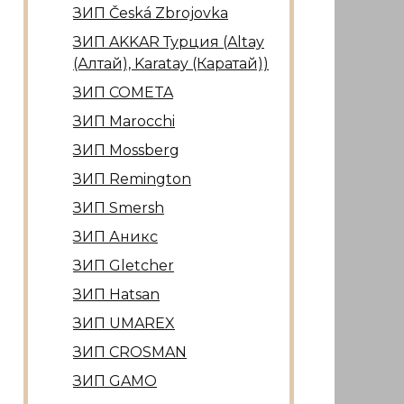
ЗИП Česká Zbrojovka
ЗИП AKKAR Турция (Altay
(Алтай), Karatay (Каратай))
ЗИП COMETA
ЗИП Marocсhi
ЗИП Mossberg
ЗИП Remington
ЗИП Smersh
ЗИП Аникс
ЗИП Gletcher
ЗИП Hatsan
ЗИП UMAREX
ЗИП CROSMAN
ЗИП GAMO