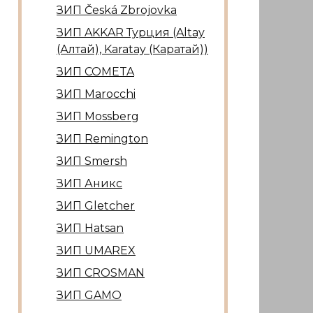
ЗИП Česká Zbrojovka
ЗИП AKKAR Турция (Altay
(Алтай), Karatay (Каратай))
ЗИП COMETA
ЗИП Marocсhi
ЗИП Mossberg
ЗИП Remington
ЗИП Smersh
ЗИП Аникс
ЗИП Gletcher
ЗИП Hatsan
ЗИП UMAREX
ЗИП CROSMAN
ЗИП GAMO