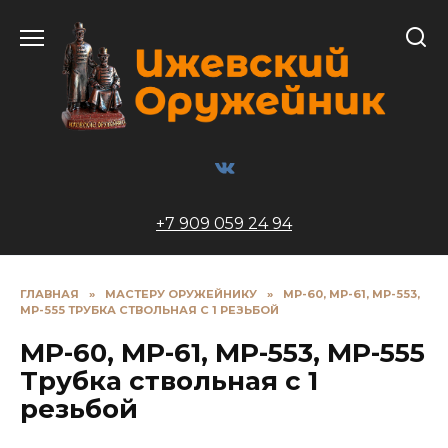
Перейти
к
содержанию
+7 909 059 24 94
ГЛАВНАЯ
»
МАСТЕРУ ОРУЖЕЙНИКУ
»
МР-60, МР-61, МР-553,
МР-555 ТРУБКА СТВОЛЬНАЯ С 1 РЕЗЬБОЙ
МР-60, МР-61, МР-553, МР-555
Трубка ствольная с 1
резьбой