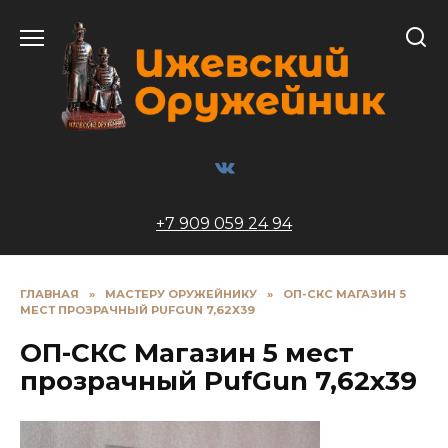
Перейти
к
содержанию
+7 909 059 24 94
ГЛАВНАЯ
»
МАСТЕРУ ОРУЖЕЙНИКУ
»
ОП-СКС МАГАЗИН 5
МЕСТ ПРОЗРАЧНЫЙ PUFGUN 7,62Х39
ОП-СКС Магазин 5 мест
прозрачный PufGun 7,62х39