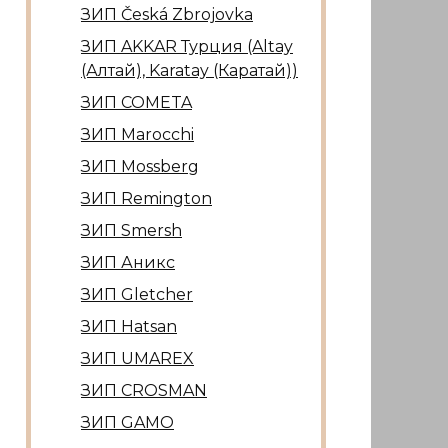
ЗИП Česká Zbrojovka
ЗИП AKKAR Турция (Altay
(Алтай), Karatay (Каратай))
ЗИП COMETA
ЗИП Marocсhi
ЗИП Mossberg
ЗИП Remington
ЗИП Smersh
ЗИП Аникс
ЗИП Gletcher
ЗИП Hatsan
ЗИП UMAREX
ЗИП CROSMAN
ЗИП GAMO