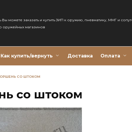
ь Вы можете заказать и купить ЗИП к оружию, пневматику, ММГ и сопу
р оружейных магазинов
Как купить/вернуть
Доставка
Оплата
ПОРШЕНЬ СО ШТОКОМ
нь со штоком