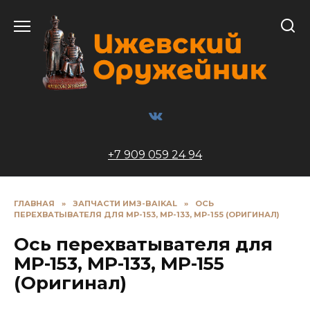
Перейти
к
содержанию
+7 909 059 24 94
ГЛАВНАЯ
»
ЗАПЧАСТИ ИМЗ-BAIKAL
»
ОСЬ
ПЕРЕХВАТЫВАТЕЛЯ ДЛЯ МР-153, МР-133, МР-155 (ОРИГИНАЛ)
Ось перехватывателя для
МР-153, МР-133, МР-155
(Оригинал)