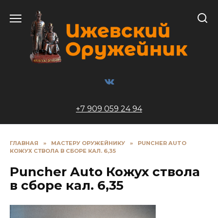
Перейти
к
содержанию
+7 909 059 24 94
ГЛАВНАЯ
»
МАСТЕРУ ОРУЖЕЙНИКУ
»
PUNCHER AUTO
КОЖУХ СТВОЛА В СБОРЕ КАЛ. 6,35
Puncher Auto Кожух ствола
в сборе кал. 6,35