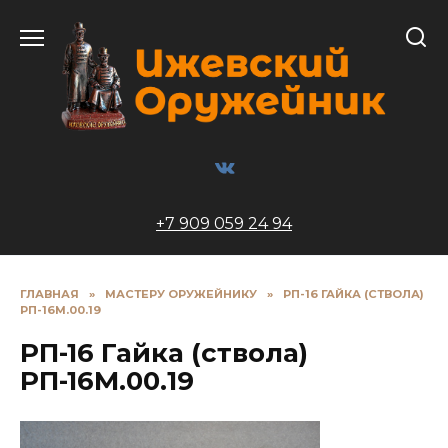
Перейти
к
содержанию
+7 909 059 24 94
ГЛАВНАЯ
»
МАСТЕРУ ОРУЖЕЙНИКУ
»
РП-16 ГАЙКА (СТВОЛА)
РП-16М.00.19
РП-16 Гайка (ствола)
РП-16М.00.19