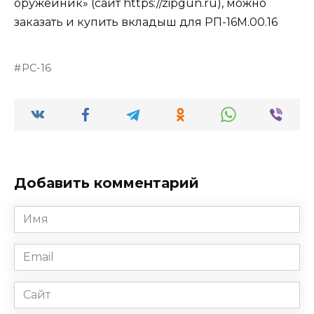
оружейник» (сайт https://zipgun.ru), можно
заказать и купить вкладыш для РП-16М.00.16
РС-16
Добавить комментарий
Имя
*
Email
*
Сайт