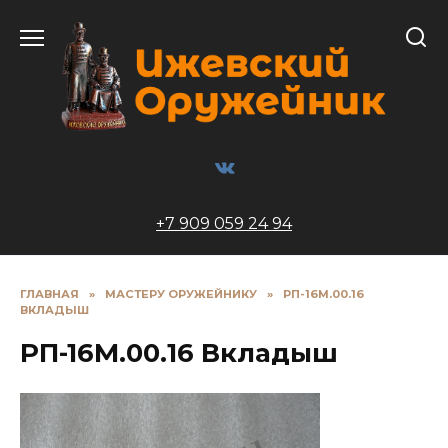
Перейти
к
содержанию
+7 909 059 24 94
ГЛАВНАЯ
»
МАСТЕРУ ОРУЖЕЙНИКУ
»
РП-16М.00.16
ВКЛАДЫШ
РП-16М.00.16 Вкладыш