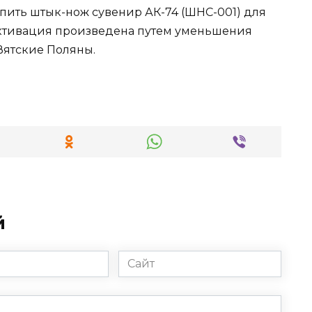
пить штык-нож сувенир АК-74 (ШНС-001) для
ктивация произведена путем уменьшения
 Вятские Поляны.
й
Сайт