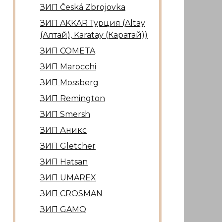
ЗИП Česká Zbrojovka
ЗИП AKKAR Турция (Altay
(Алтай), Karatay (Каратай))
ЗИП COMETA
ЗИП Marocсhi
ЗИП Mossberg
ЗИП Remington
ЗИП Smersh
ЗИП Аникс
ЗИП Gletcher
ЗИП Hatsan
ЗИП UMAREX
ЗИП CROSMAN
ЗИП GAMO