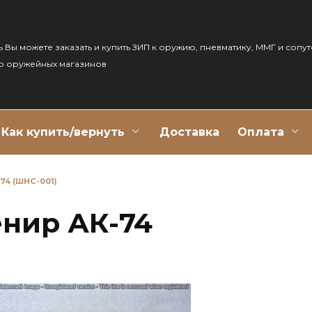
ь Вы можете заказать и купить ЗИП к оружию, пневматику, ММГ и сопу
р оружейных магазинов
Как купить/вернуть
Доставка
Оплата
4 (ШНС-001)
нир АК-74