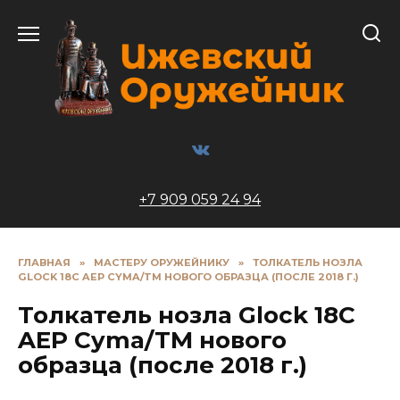
Перейти
к
содержанию
+7 909 059 24 94
ГЛАВНАЯ
»
МАСТЕРУ ОРУЖЕЙНИКУ
»
ТОЛКАТЕЛЬ НОЗЛА
GLOCK 18C AEP CYMA/TM НОВОГО ОБРАЗЦА (ПОСЛЕ 2018 Г.)
Толкатель нозла Glock 18C
AEP Cyma/TM нового
образца (после 2018 г.)